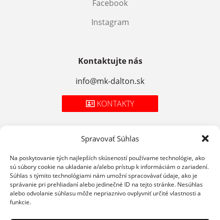
Facebook
Instagram
Kontaktujte nás
info@mk-dalton.sk
KONTAKTY
Spravovať Súhlas
Zásady spracúvania osobných údajov
Na poskytovanie tých najlepších skúseností používame technológie, ako
sú súbory cookie na ukladanie a/alebo prístup k informáciám o zariadení.
Cookies
Súhlas s týmito technológiami nám umožní spracovávať údaje, ako je
správanie pri prehliadaní alebo jedinečné ID na tejto stránke. Nesúhlas
Podmienky použitia
alebo odvolanie súhlasu môže nepriaznivo ovplyvniť určité vlastnosti a
funkcie.