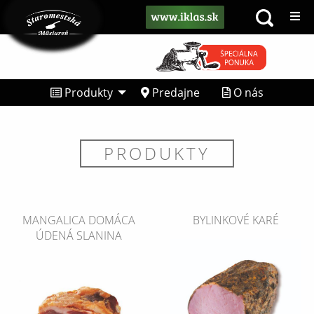
Produkty
Predajne
O nás
PRODUKTY
MANGALICA DOMÁCA
BYLINKOVÉ KARÉ
ÚDENÁ SLANINA