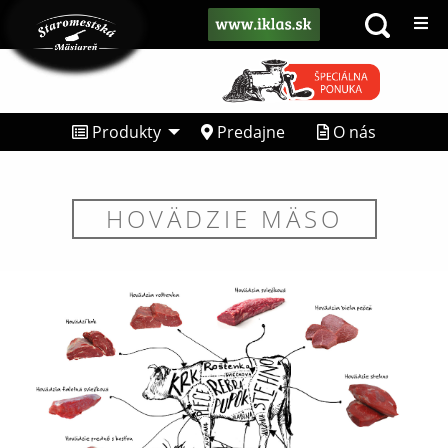
Produkty
Predajne
O nás
HOVÄDZIE MÄSO