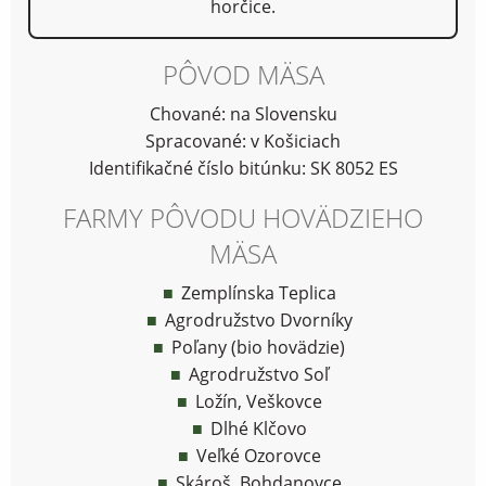
horčice.
PÔVOD MÄSA
Chované: na Slovensku
Spracované: v Košiciach
Identifikačné číslo bitúnku: SK 8052 ES
FARMY PÔVODU HOVÄDZIEHO
MÄSA
Zemplínska Teplica
Agrodružstvo Dvorníky
Poľany (bio hovädzie)
Agrodružstvo Soľ
Ložín, Veškovce
Dlhé Klčovo
Veľké Ozorovce
Skároš, Bohdanovce