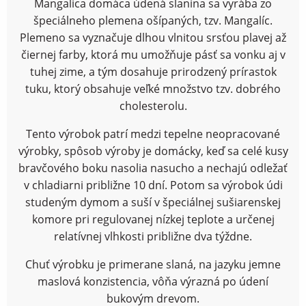
Mangalica domáca údená slanina sa vyrába zo
špeciálneho plemena ošípaných, tzv. Mangalíc.
Plemeno sa vyznačuje dlhou vlnitou srsťou plavej až
čiernej farby, ktorá mu umožňuje pásť sa vonku aj v
tuhej zime, a tým dosahuje prirodzený prírastok
tuku, ktorý obsahuje veľké množstvo tzv. dobrého
cholesterolu.
Tento výrobok patrí medzi tepelne neopracované
výrobky, spôsob výroby je domácky, keď sa celé kusy
bravčového boku nasolia nasucho a nechajú odležať
v chladiarni približne 10 dní. Potom sa výrobok údi
studeným dymom a suší v špeciálnej sušiarenskej
komore pri regulovanej nízkej teplote a určenej
relatívnej vlhkosti približne dva týždne.
Chuť výrobku je primerane slaná, na jazyku jemne
maslová konzistencia, vôňa výrazná po údení
bukovým drevom.