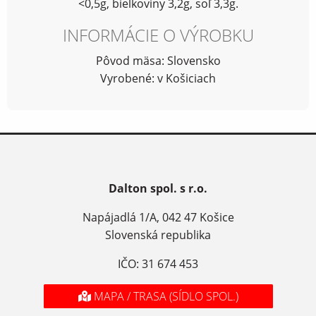
<0,5g, bielkoviny 3,2g, soľ 3,3g.
INFORMÁCIE O VÝROBKU
Pôvod mäsa: Slovensko
Vyrobené: v Košiciach
Dalton spol. s r.o.
Napájadlá 1/A, 042 47 Košice
Slovenská republika
IČO: 31 674 453
MAPA / TRASA (SÍDLO SPOL.)