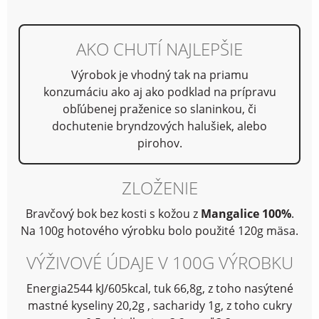
AKO CHUTÍ NAJLEPŠIE
Výrobok je vhodný tak na priamu
konzumáciu ako aj ako podklad na prípravu
obľúbenej praženice so slaninkou, či
dochutenie bryndzových halušiek, alebo
pirohov.
ZLOŽENIE
Bravčový bok bez kosti s kožou z
Mangalice 100%
.
Na 100g hotového výrobku bolo použité 120g mäsa.
VÝŽIVOVÉ ÚDAJE V 100G VÝROBKU
Energia2544 kJ/605kcal, tuk 66,8g, z toho nasýtené
mastné kyseliny 20,2g , sacharidy 1g, z toho cukry