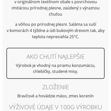
v originálnom textilnom obale s povrchovou
imitáciou prírodnej plesne, zaúdený s výraznou
chuťou
a vôňou po prírodnej plesni. Saláma sa suší
v komorách 4 týždne a údi bukovým drevom tak, aby
teplota nepresiahla 25°C.
AKO CHUTÍ NAJLEPŠIE
Výrobok je vhodný na priamu konzumáciu,
chlebíčky, studené misy.
ZLOŽENIE
Bravčové a hovädzie mäso, zmes korenín
VÝŽIVOVÉ ÚDAJE V 100G VÝROBKU