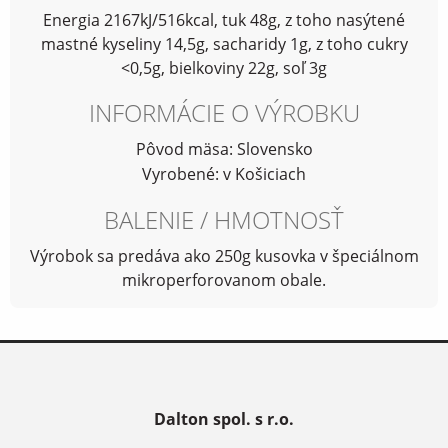
Energia 2167kJ/516kcal, tuk 48g, z toho nasýtené
mastné kyseliny 14,5g, sacharidy 1g, z toho cukry
<0,5g, bielkoviny 22g, soľ 3g
INFORMÁCIE O VÝROBKU
Pôvod mäsa: Slovensko
Vyrobené: v Košiciach
BALENIE / HMOTNOSŤ
Výrobok sa predáva ako 250g kusovka v špeciálnom
mikroperforovanom obale.
Dalton spol. s r.o.