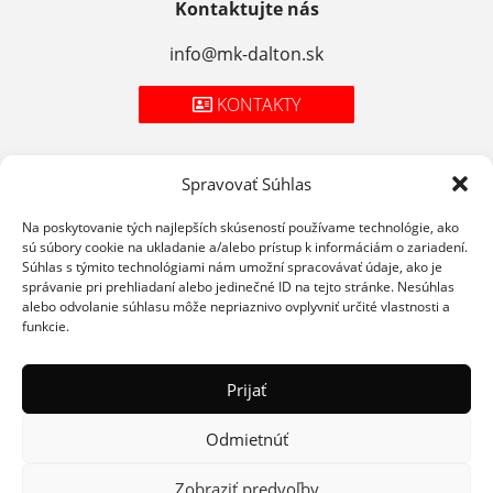
Kontaktujte nás
info@mk-dalton.sk
KONTAKTY
Spravovať Súhlas
Zásady spracúvania osobných údajov
Na poskytovanie tých najlepších skúseností používame technológie, ako
sú súbory cookie na ukladanie a/alebo prístup k informáciám o zariadení.
Cookies
Súhlas s týmito technológiami nám umožní spracovávať údaje, ako je
správanie pri prehliadaní alebo jedinečné ID na tejto stránke. Nesúhlas
Podmienky použitia
alebo odvolanie súhlasu môže nepriaznivo ovplyvniť určité vlastnosti a
funkcie.
Prijať
Odmietnúť
© 2026 STAROMESTSKÁ MÄSIAREŇ
WEBDESIGN
Zobraziť predvoľby