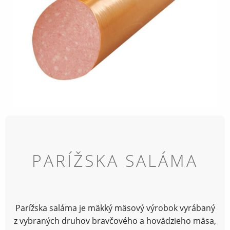
PARÍŽSKA SALÁMA
Parížska saláma je mäkký mäsový výrobok vyrábaný
z vybraných druhov bravčového a hovädzieho mäsa,