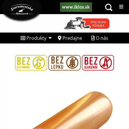
Produkty
Predajne
O nás