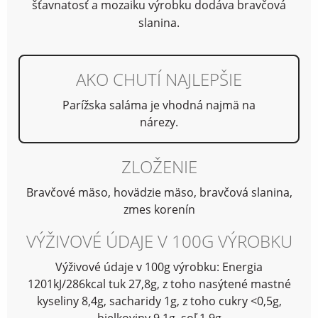
šťavnatosť a mozaiku výrobku dodáva bravčová
slanina.
AKO CHUTÍ NAJLEPŠIE
Parížska saláma je vhodná najmä na
nárezy.
ZLOŽENIE
Bravčové mäso, hovädzie mäso, bravčová slanina,
zmes korenín
VÝŽIVOVÉ ÚDAJE V 100G VÝROBKU
Výživové údaje v 100g výrobku: Energia
1201kJ/286kcal tuk 27,8g, z toho nasýtené mastné
kyseliny 8,4g, sacharidy 1g, z toho cukry <0,5g,
bielkoviny 9,1g, soľ 1,9g