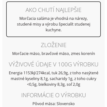
AKO CHUTÍ NAJLEPŠIE
Morčacia saláma je vhodná na nárezy,
studené misy a výrobu špecialít studenej
kuchyne.
ZLOŽENIE
Morčacie mäso, bravčové mäso, zmes korenín
VÝŽIVOVÉ ÚDAJE V 100G VÝROBKU
Energia 1153kJ/274kcal, tuk 26,9g, z toho nasýtené
mastné kyseliny 8,1g, sacharidy 1g, z toho cukry
<0,5g, bielkoviny 8,3g, soľ 2,0g
INFORMÁCIE O VÝROBKU
Pôvod mäsa: Slovensko