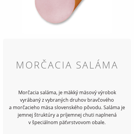
MORČACIA SALÁMA
Morčacia saláma, je mäkký mäsový výrobok
vyrábaný z vybraných druhov bravčového
a morčacieho mäsa slovenského pôvodu. Saláma je
jemnej štruktúry a príjemnej chuti naplnená
v špeciálnom päťvrstvovom obale.