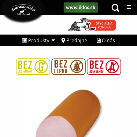
Produkty
Predajne
O nás