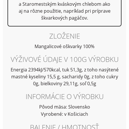
a Staromestským kváskovým chlebom ako
aj na rôzne použitie, napríklad pri príprave
škvarkových pagáčov.
ZLOŽENIE
Mangalicové oškvarky 100%
VÝŽIVOVÉ ÚDAJE V 100G VÝROBKU
Energia 2394kJ/570kcal, tuk 51,3g, z toho nasýtené
mastné kyseliny 15,5 g, sacharidy 0g, z toho cukry
0g, bielkoviny 29,11g, soľ 0,5g
INFORMÁCIE O VÝROBKU
Pôvod mäsa: Slovensko
Vyrobené: v Košiciach
BALENIE / HMOTNOSŤ