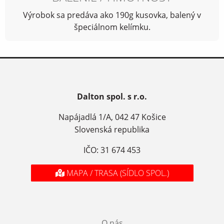
Výrobok sa predáva ako 190g kusovka, balený v
špeciálnom kelímku.
Dalton spol. s r.o.
Napájadlá 1/A, 042 47 Košice
Slovenská republika
IČO: 31 674 453
MAPA / TRASA (SÍDLO SPOL.)
O nás