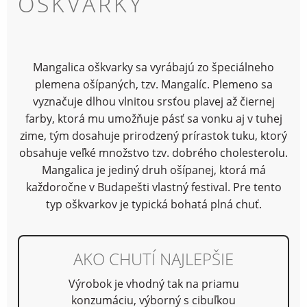
OŠKVARKY
Mangalica oškvarky sa vyrábajú zo špeciálneho
plemena ošípaných, tzv. Mangalíc. Plemeno sa
vyznačuje dlhou vlnitou srsťou plavej až čiernej
farby, ktorá mu umožňuje pásť sa vonku aj v tuhej
zime, tým dosahuje prirodzený prírastok tuku, ktorý
obsahuje veľké množstvo tzv. dobrého cholesterolu.
Mangalica je jediný druh ošípanej, ktorá má
každoročne v Budapešti vlastný festival. Pre tento
typ oškvarkov je typická bohatá plná chuť.
AKO CHUTÍ NAJLEPŠIE
Výrobok je vhodný tak na priamu
konzumáciu, výborný s cibuľkou