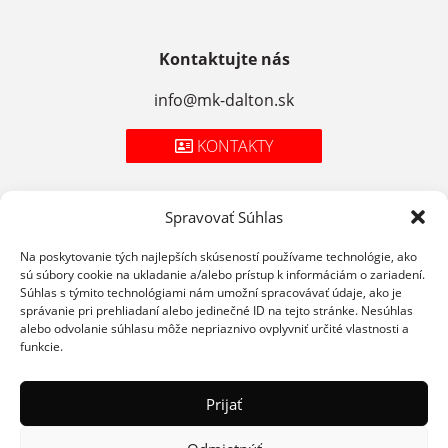
Kontaktujte nás
info@mk-dalton.sk
KONTAKTY
Spravovať Súhlas
Zásady spracúvania osobných údajov
Na poskytovanie tých najlepších skúseností používame technológie, ako
sú súbory cookie na ukladanie a/alebo prístup k informáciám o zariadení.
Cookies
Súhlas s týmito technológiami nám umožní spracovávať údaje, ako je
správanie pri prehliadaní alebo jedinečné ID na tejto stránke. Nesúhlas
Podmienky použitia
alebo odvolanie súhlasu môže nepriaznivo ovplyvniť určité vlastnosti a
funkcie.
Prijať