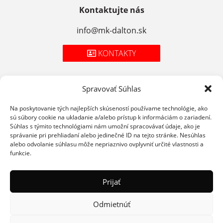
Kontaktujte nás
info@mk-dalton.sk
KONTAKTY
Spravovať Súhlas
Zásady spracúvania osobných údajov
Na poskytovanie tých najlepších skúseností používame technológie, ako
sú súbory cookie na ukladanie a/alebo prístup k informáciám o zariadení.
Cookies
Súhlas s týmito technológiami nám umožní spracovávať údaje, ako je
správanie pri prehliadaní alebo jedinečné ID na tejto stránke. Nesúhlas
Podmienky použitia
alebo odvolanie súhlasu môže nepriaznivo ovplyvniť určité vlastnosti a
funkcie.
Prijať
Odmietnúť
© 2026 STAROMESTSKÁ MÄSIAREŇ
WEBDESIGN