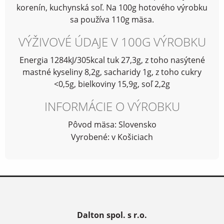
korenín, kuchynská soľ. Na 100g hotového výrobku
sa používa 110g mäsa.
VÝŽIVOVÉ ÚDAJE V 100G VÝROBKU
Energia 1284kJ/305kcal tuk 27,3g, z toho nasýtené
mastné kyseliny 8,2g, sacharidy 1g, z toho cukry
<0,5g, bielkoviny 15,9g, soľ 2,2g
INFORMÁCIE O VÝROBKU
Pôvod mäsa: Slovensko
Vyrobené: v Košiciach
Dalton spol. s r.o.