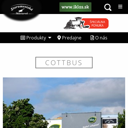
Produkty
Predajne
O nás
COTTBUS