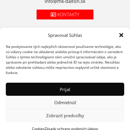
info@mk-dalton.sk
KONTAKTY
Spravovať Súhlas
Zásady spracúvania osobných údajov
Na poskytovanie tých najlepších skúseností používame technológie, ako
sú súbory cookie na ukladanie a/alebo prístup k informáciám o zariadení.
Cookies
Súhlas s týmito technológiami nám umožní spracovávať údaje, ako je
správanie pri prehliadaní alebo jedinečné ID na tejto stránke. Nesúhlas
Podmienky použitia
alebo odvolanie súhlasu môže nepriaznivo ovplyvniť určité vlastnosti a
funkcie.
Prijať
Odmietnúť
© 2026 STAROMESTSKÁ MÄSIAREŇ
WEBDESIGN
Zobraziť predvoľby
Cookies
Zásady ochrany osobných údajov